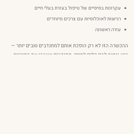
עקרונות בסיסיים של טיפול בעזרת בעלי חיים
רגישות לאוכלוסיות עם צרכים מיוחדים
עזרה ראשונה
ההכשרה הזו לא רק הופכת אותם למתנדבים טובים יותר —
היא נותנת להם כלים לחיים. מתנדבים שעברו את התוכנית
מספרים שהם למדו יותר על עצמם בחודש במשעולים מאשר
בשנה בכל מקום אחר.
שירות לאומי לצעירים עם צרכים מיוחדים
אחת מהתוכניות המיוחדות ביותר של משעולים היא שירות
לאומי לצעירים עם מוגבלויות. צעירים שסיימו את מערכת
החינוך המיוחד מגיעים למשעולים לשנה או שנתיים של